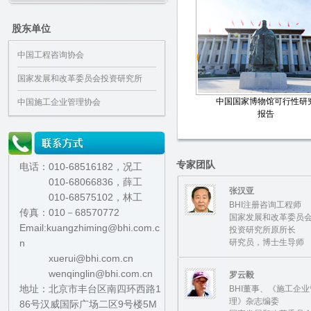
股东单位
中国工程咨询协会
国家发展和改革委员会投资研究所
中国国家博物馆可行性研
中国施工企业管理协会
报告
专家团队
电话：010-68516182，况工
010-68066836，薛工
张汉亚
010-68575102，林工
BHI注册咨询工程师
传真：010－68570772
国家发展和改革委员
Email:kuangzhiming@bhi.com.c
投资研究所原所长
n
研究员，博士生导师
xuerui@bhi.com.cn
wenqinglin@bhi.com.cn
罗云毅
地址：北京市丰台区南四环西路1
BHI董事、《施工企业
理》杂志编委
86号汉威国际广场二区9号楼5M