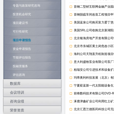
专题与政策研究咨询
首钢二型材互联网金融产业园
投资机会研究
首钢脱硫车间改造工程项目申
美国蓝泉公司购买富力爱丁堡
项目建议书
美国SRL公司收购北京新湖
可行性研究
北京银海房地产开发有限公司
项目申请报告
北京市东城区黄土岗危改小区
资金申请报告
海利公司天翔直升机制造项目
节能评估报告
意大利盛牧泵业有限公司泵厂
投融资服务
柏瑞安公司引进技术和设备扩
评估咨询
玛蒂奥利科技发展（北京）有
数据库
宁夏菘蓝新一代太阳能设备生
会议培训
前锋数码技术有限公司DVD
咨询业绩
涿鹿津鑫矿业公司利用红土矿
北京汇恩兰德医药科技公司无
荣誉资质