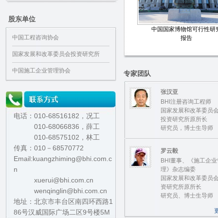
股东单位
中国国家博物馆可行性研
中国工程咨询协会
报告
国家发展和改革委员会投资研究所
中国施工企业管理协会
专家团队
张汉亚
BHI注册咨询工程师
国家发展和改革委员
电话：010-68516182，况工
投资研究所原所长
010-68066836，薛工
研究员，博士生导师
010-68575102，林工
传真：010－68570772
罗云毅
Email:kuangzhiming@bhi.com.c
BHI董事、《施工企业
n
理》杂志编委
国家发展和改革委员
xuerui@bhi.com.cn
资研究所原所长
wenqinglin@bhi.com.cn
研究员、博士生导师
地址：北京市丰台区南四环西路1
86号汉威国际广场二区9号楼5M